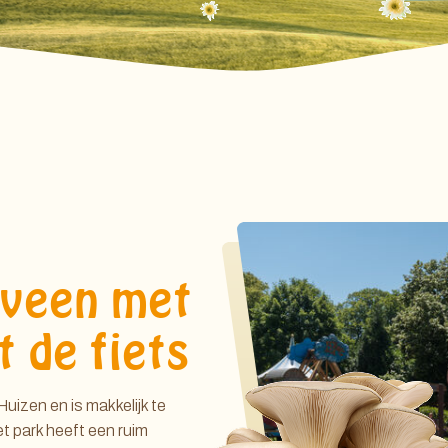
eveen met
t de fiets
uizen en is makkelijk te
et park heeft een ruim