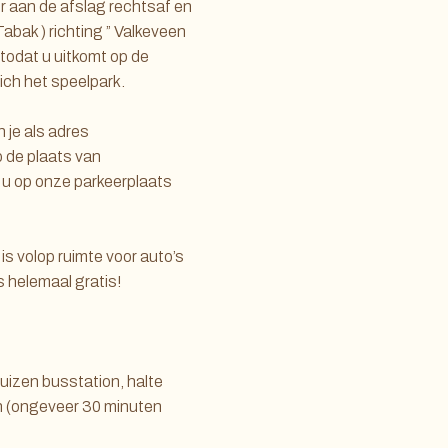
 aan de afslag rechtsaf en
Tabak ) richting ” Valkeveen
todat u uitkomt op de
ich het speelpark.
 je als adres
p de plaats van
t u op onze parkeerplaats
 is volop ruimte voor auto’s
s helemaal gratis!
uizen busstation, halte
n (ongeveer 30 minuten