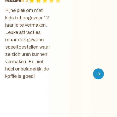
Maaike
Bart
5.0
5.0
Fijne plek om met
Een mooie
kids tot ongeveer 12
attracties
jaar je te vermaken.
speeltoes
Leuke attracties
hebben hie
maar ook gewone
middag d
speeltoestellen waar
gebracht.
ze zich uren kunnen
jongens (8
vermaken! En niet
konden gr
heel onbelangrijk, de
hun gang 
koffie is goed!
Alleen voo
jongste m
af en toe
een attrac
dan komt e
ook weer h