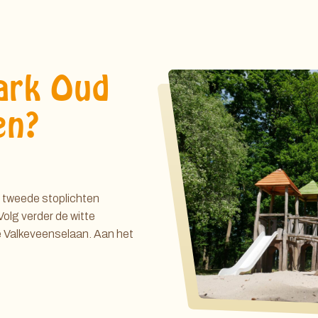
ark Oud
en?
e tweede stoplichten
Volg verder de witte
 Valkeveenselaan. Aan het