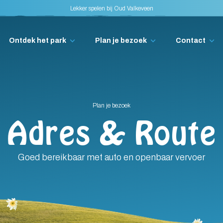
Lekker spelen bij Oud Valkeveen
Koop nu je zomerpret abonnement!
Koop nu je zomerpret abonnement!
Lekker spelen bij Oud Valkeveen
Ontdek het park
Plan je bezoek
Contact
Plan je bezoek
Adres & Route
Goed bereikbaar met auto en openbaar vervoer