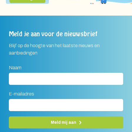
Meld je aan voor de nieuwsbrief
Blijf op de hoogte van het laatste nieuws en
aanbiedingen
Naam
E-mailadres
Meld mij aan