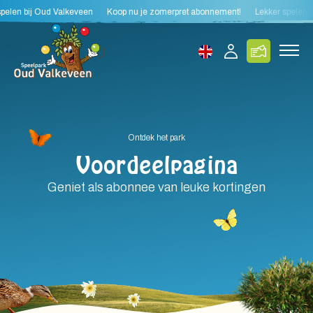
len bij Oud Valkeveen
Koop nu je zomerpret abonnement!
Lekker spelen bij
Ontdek het park
Voordeelpagina
Geniet als abonnee van leuke kortingen