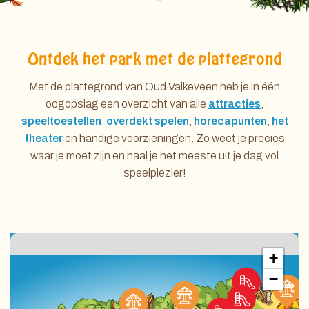
Ontdek het park met de plattegrond
Met de plattegrond van Oud Valkeveen heb je in één
oogopslag een overzicht van alle
attracties
,
speeltoestellen
,
overdekt spelen
,
horecapunten
,
het
theater
en handige voorzieningen. Zo weet je precies
waar je moet zijn en haal je het meeste uit je dag vol
speelplezier!
+
−