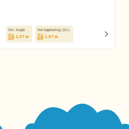
Min. lengte
Met begeleiding (18+)
1.07 m
1.07 m