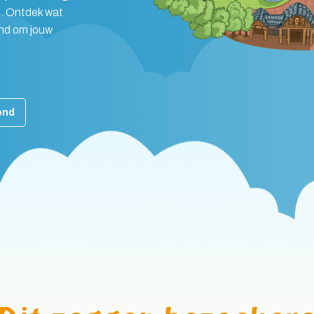
en. Ontdek wat
ond om jouw
ond