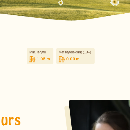
Min. lengte
Met begeleiding (18+)
1.05 m
0.00 m
eurs