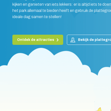
kijken en genieten van iets lekkers: er is altijd iets te do
het park allemaal te bieden heeft en gebruik de plattegr
ideale dag samen te stellen!
Ontdek de attracties
Bekijk de plattegr