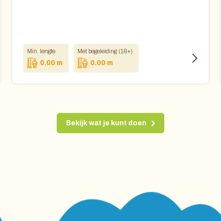
Min. lengte
Met begeleiding (18+)
0.00 m
0.00 m
Bekijk wat je kunt doen