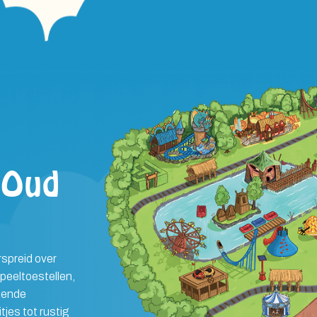
t
 Oud
rspreid over
speeltoestellen,
llende
jes tot rustig