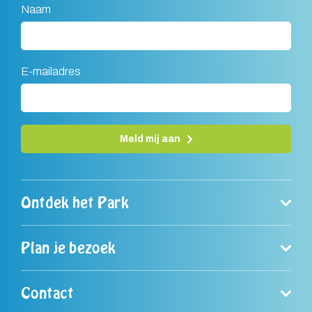
Naam
E-mailadres
Meld mij aan
A
l
Ontdek het Park
t
e
r
Plan je bezoek
n
a
Contact
t