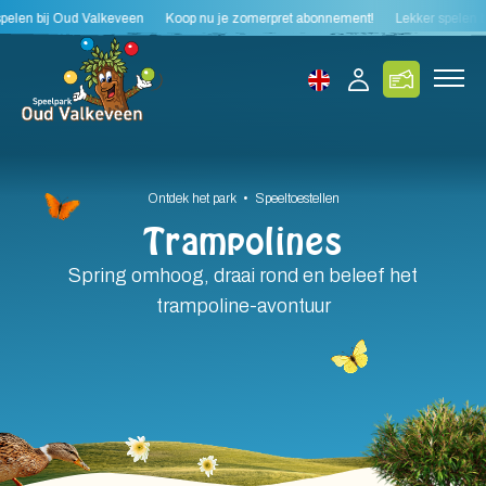
en bij Oud Valkeveen
Koop nu je zomerpret abonnement!
Lekker spelen bij 
Ontdek het park • Speeltoestellen
Trampolines
Spring omhoog, draai rond en beleef het
trampoline-avontuur